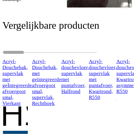
Vergelijkbare producten
Acryl-
Acryl-
Acryl-
Acryl-
Acryl-
Douchebak,
Douchebak,
douchevloer,
douchevloer,
douchev
supervlak
met
supervlak
supervlak
supervl
met
geïntegreerde
met
met
Kwartr
geÏntegreerde
afvoergoot
puntafvoer,
puntafvoer,
asymmet
afvoergoot
smal,
Halfrond
Kwartrond,
R550
smal,
supervlak,
R550
Vierkant
Rechthoek