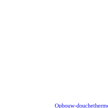
Opbouw-douchethermo