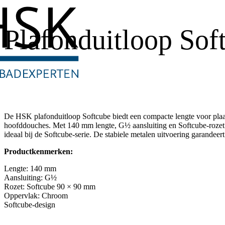
Plafonduitloop Sof
De HSK plafonduitloop Softcube biedt een compacte lengte voor pla
hoofddouches. Met 140 mm lengte, G½ aansluiting en Softcube-rozet
ideaal bij de Softcube-serie. De stabiele metalen uitvoering garandeer
Productkenmerken:
Lengte: 140 mm
Aansluiting: G½
Rozet: Softcube 90 × 90 mm
Oppervlak: Chroom
Softcube-design