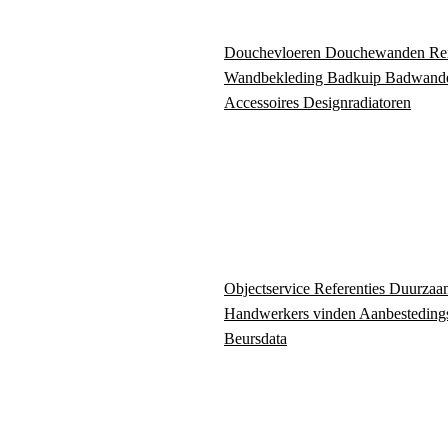
Douchevloeren
Douchewanden
Re
Wandbekleding
Badkuip
Badwand
Accessoires
Designradiatoren
Objectservice
Referenties
Duurzaa
Handwerkers vinden
Aanbesteding
Beursdata