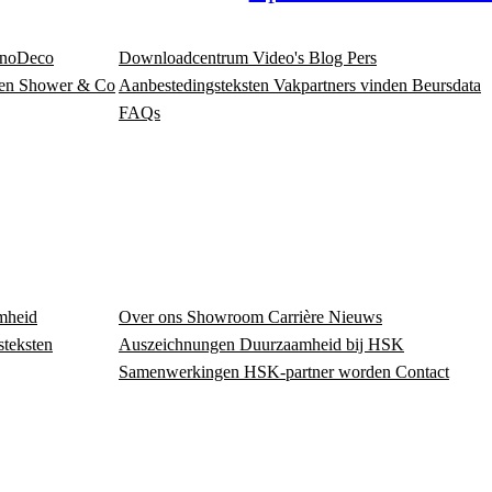
noDeco
Downloadcentrum
Video's
Blog
Pers
en
Shower & Co
Aanbestedingsteksten
Vakpartners vinden
Beursdata
FAQs
mheid
Over ons
Showroom
Carrière
Nieuws
steksten
Auszeichnungen
Duurzaamheid bij HSK
Samenwerkingen
HSK-partner worden
Contact