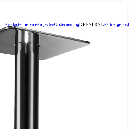
Producten
Service
Projecten
Onderneming
DE
EN
FR
NL
Partnergebied