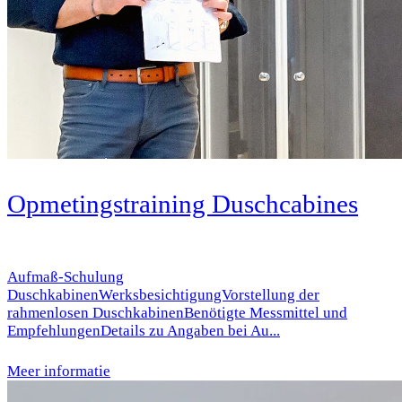
Opmetingstraining Duschcabines
Aufmaß-Schulung
DuschkabinenWerksbesichtigungVorstellung der
rahmenlosen DuschkabinenBenötigte Messmittel und
EmpfehlungenDetails zu Angaben bei Au...
Meer informatie