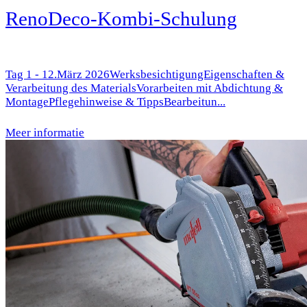
RenoDeco-Kombi-Schulung
Tag 1 - 12.März 2026WerksbesichtigungEigenschaften &
Verarbeitung des MaterialsVorarbeiten mit Abdichtung &
MontagePflegehinweise & TippsBearbeitun...
Meer informatie