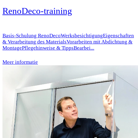
RenoDeco-training
Basis-Schulung RenoDecoWerksbesichtigungEigenschaften
& Verarbeitung des MaterialsVorarbeiten mit Abdichtung &
MontagePflegehinweise & TippsBearbei...
Meer informatie