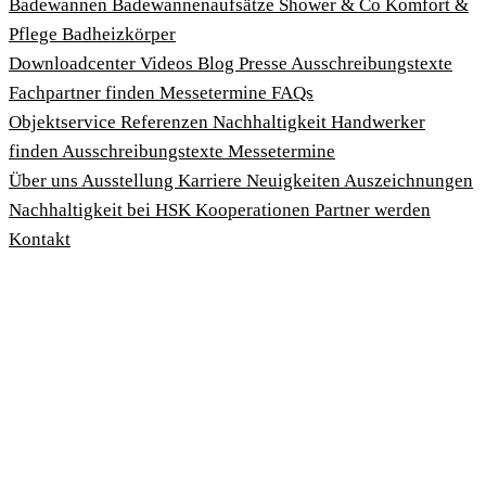
Badewannen
Badewannenaufsätze
Shower & Co
Komfort &
Pflege
Badheizkörper
Download­center
Videos
Blog
Presse
Ausschreibungstexte
Fachpartner finden
Messetermine
FAQs
Objektservice
Referenzen
Nachhaltigkeit
Handwerker
finden
Ausschreibungstexte
Messetermine
Über uns
Ausstellung
Karriere
Neuigkeiten
Auszeichnungen
Nachhaltigkeit bei HSK
Kooperationen
Partner werden
Kontakt
Impressum
AGBs
Datenschutzbedingungen
Hinweisgeberschutzgesetz
Cookies anpassen
© 2026 HSK Duschkabinenbau KG
Cookie-Hinweis