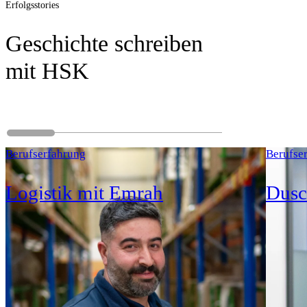
Erfolgsstories
Geschichte schreiben
mit HSK
Berufserfahrung
Berufse
Logistik mit Emrah
Dusc