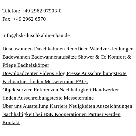
Telefon: +49 2962 97903-0
Fax: +49 2962 6570
info@hsk-duschkabinenbau.de
Duschwannen
Duschkabinen
RenoDeco Wandverkleidungen
Badewannen
Badewannenaufsätze
Shower & Co
Komfort &
Pflege
Badheizkörper
Download­center
Videos
Blog
Presse
Ausschreibungstexte
Fachpartner finden
Messetermine
FAQs
Objektservice
Referenzen
Nachhaltigkeit
Handwerker
finden
Ausschreibungstexte
Messetermine
Über uns
Ausstellung
Karriere
Neuigkeiten
Auszeichnungen
Nachhaltigkeit bei HSK
Kooperationen
Partner werden
Kontakt
Impressum