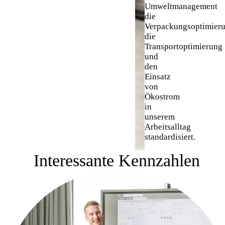
Umweltmanagement
die
Verpackungsoptimieru
die
Transportoptimierung
und
den
Einsatz
von
Ökostrom
in
unserem
Arbeitsalltag
standardisiert.
Interessante Kennzahlen