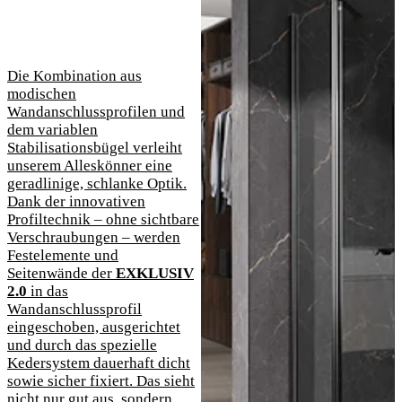
Die Kombination aus
modischen
Wandanschlussprofilen und
dem variablen
Stabilisationsbügel verleiht
unserem Alleskönner eine
geradlinige, schlanke Optik.
Dank der innovativen
Profiltechnik – ohne sichtbare
Verschraubungen – werden
Festelemente und
Seitenwände der
EXKLUSIV
2.0
in das
Wandanschlussprofil
eingeschoben, ausgerichtet
und durch das spezielle
Kedersystem dauerhaft dicht
sowie sicher fixiert. Das sieht
nicht nur gut aus, sondern