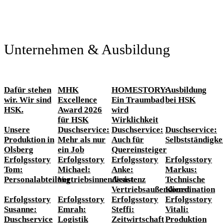
Unternehmen & Ausbildung
Dafür stehen
MHK
HOMESTORY:
Ausbildung
wir. Wir sind
Excellence
Ein Traumbad
bei HSK
HSK.
Award 2026
wird
für HSK
Wirklichkeit
Unsere
Duschservice:
Duschservice:
Duschservice:
Produktion in
Mehr als nur
Auch für
Selbstständigke
Olsberg
ein Job
Quereinsteiger
Erfolgsstory
Erfolgsstory
Erfolgsstory
Erfolgsstory
Tom:
Michael:
Anke:
Markus:
Personalabteilung
Vertriebsinnendienst
Assistenz
Technische
Vertriebsaußendienst
Koordination
Erfolgsstory
Erfolgsstory
Erfolgsstory
Erfolgsstory
Susanne:
Emrah:
Steffi:
Vitali:
Duschservice
Logistik
Zeitwirtschaft
Produktion