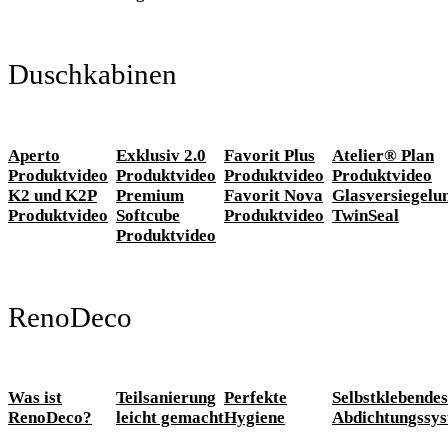
Duschkabinen
Aperto
Exklusiv 2.0
Favorit Plus
Atelier® Plan
Produktvideo
Produktvideo
Produktvideo
Produktvideo
K2 und K2P
Premium
Favorit Nova
Glasversiegelu
Produktvideo
Softcube
Produktvideo
TwinSeal
Produktvideo
RenoDeco
Was ist
Teilsanierung
Perfekte
Selbstklebendes
RenoDeco?
leicht gemacht
Hygiene
Abdichtungssy