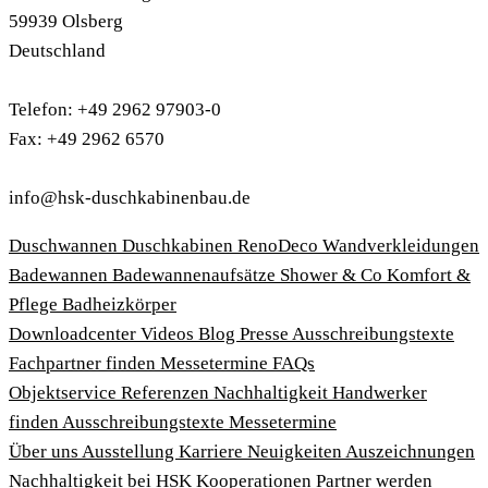
59939 Olsberg
Deutschland
Telefon: +49 2962 97903-0
Fax: +49 2962 6570
info@hsk-duschkabinenbau.de
Duschwannen
Duschkabinen
RenoDeco Wandverkleidungen
Badewannen
Badewannenaufsätze
Shower & Co
Komfort &
Pflege
Badheizkörper
Download­center
Videos
Blog
Presse
Ausschreibungstexte
Fachpartner finden
Messetermine
FAQs
Objektservice
Referenzen
Nachhaltigkeit
Handwerker
finden
Ausschreibungstexte
Messetermine
Über uns
Ausstellung
Karriere
Neuigkeiten
Auszeichnungen
Nachhaltigkeit bei HSK
Kooperationen
Partner werden