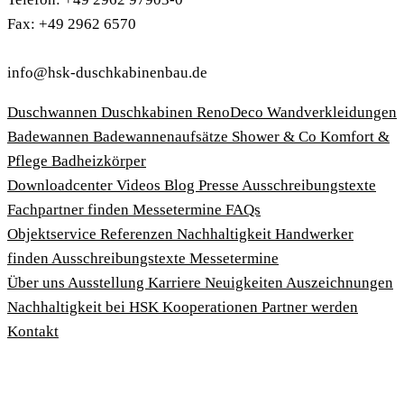
Fax: +49 2962 6570
info@hsk-duschkabinenbau.de
Duschwannen
Duschkabinen
RenoDeco Wandverkleidungen
Badewannen
Badewannenaufsätze
Shower & Co
Komfort &
Pflege
Badheizkörper
Download­center
Videos
Blog
Presse
Ausschreibungstexte
Fachpartner finden
Messetermine
FAQs
Objektservice
Referenzen
Nachhaltigkeit
Handwerker
finden
Ausschreibungstexte
Messetermine
Über uns
Ausstellung
Karriere
Neuigkeiten
Auszeichnungen
Nachhaltigkeit bei HSK
Kooperationen
Partner werden
Kontakt
Impressum
AGBs