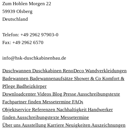
Zum Hohlen Morgen 22
59939 Olsberg
Deutschland
Telefon: +49 2962 97903-0
Fax: +49 2962 6570
info@hsk-duschkabinenbau.de
Duschwannen
Duschkabinen
RenoDeco Wandverkleidungen
Badewannen
Badewannenaufsätze
Shower & Co
Komfort &
Pflege
Badheizkörper
Download­center
Videos
Blog
Presse
Ausschreibungstexte
Fachpartner finden
Messetermine
FAQs
Objektservice
Referenzen
Nachhaltigkeit
Handwerker
finden
Ausschreibungstexte
Messetermine
Über uns
Ausstellung
Karriere
Neuigkeiten
Auszeichnungen