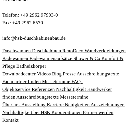
Telefon: +49 2962 97903-0
Fax: +49 2962 6570
info@hsk-duschkabinenbau.de
Duschwannen
Duschkabinen
RenoDeco Wandverkleidungen
Badewannen
Badewannenaufsätze
Shower & Co
Komfort &
Pflege
Badheizkörper
Download­center
Videos
Blog
Presse
Ausschreibungstexte
Fachpartner finden
Messetermine
FAQs
Objektservice
Referenzen
Nachhaltigkeit
Handwerker
finden
Ausschreibungstexte
Messetermine
Über uns
Ausstellung
Karriere
Neuigkeiten
Auszeichnungen
Nachhaltigkeit bei HSK
Kooperationen
Partner werden
Kontakt
Impressum