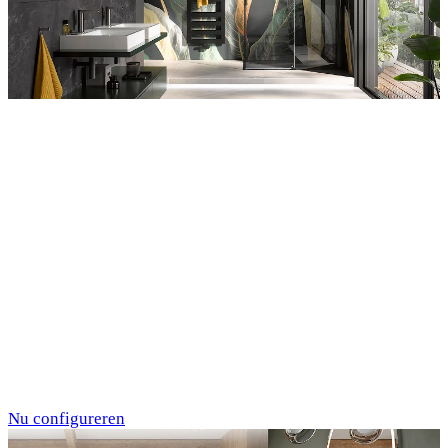
Entdecken Sie auch unsere Wandverkleidungen
RenoDeco
Individualdruck,
Tropenblätter Gold-
Grün (64)
Nu configureren