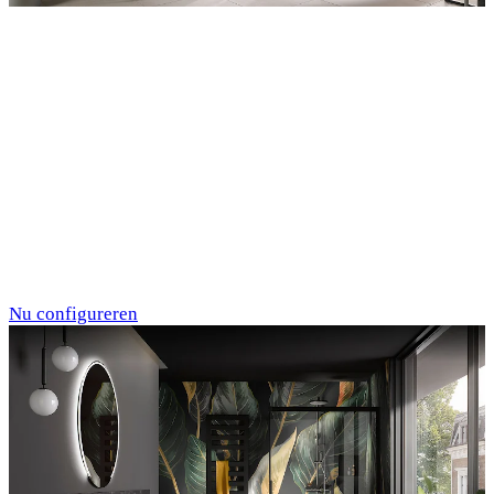
Entdecken Sie auch unsere Wandverkleidungen
RenoDeco
Marmor, Perlato-
Anthrazit
Nu configureren