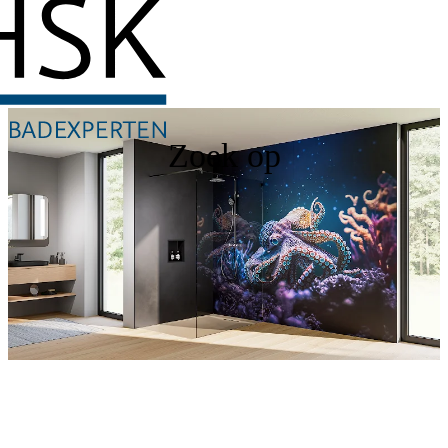
Zoek op
RenoDeco
Ontdek nu onze douchewanden