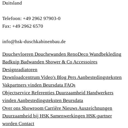
Duitsland
Telefoon: +49 2962 97903-0
Fax: +49 2962 6570
info@hsk-duschkabinenbau.de
Douchevloeren
Douchewanden
RenoDeco Wandbekleding
Badkuip
Badwanden
Shower & Co
Accessoires
Designradiatoren
Downloadcentrum
Video's
Blog
Pers
Aanbestedingsteksten
Vakpartners vinden
Beursdata
FAQs
Objectservice
Referenties
Duurzaamheid
Handwerkers
vinden
Aanbestedingsteksten
Beursdata
Over ons
Showroom
Carrière
Nieuws
Auszeichnungen
Duurzaamheid bij HSK
Samenwerkingen
HSK-partner
worden
Contact