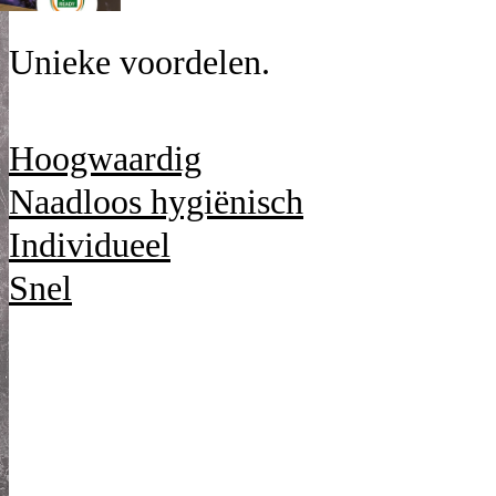
Unieke voordelen.
Hoogwaardig
Naadloos hygiënisch
Individueel
Snel