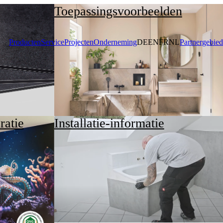
Toepassingsvoorbeelden
Producten
Service
Projecten
Onderneming
DE
EN
FR
NL
Partnergebied
atie
Installatie-informatie