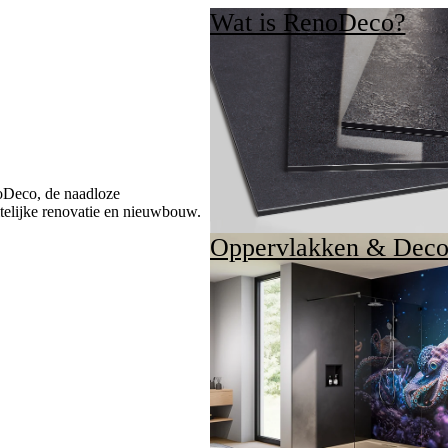
Wat is RenoDeco?
oDeco, de naadloze
telijke renovatie en nieuwbouw.
Oppervlakken & Decor