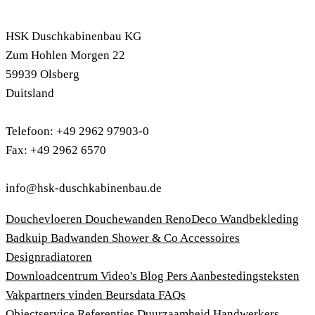
HSK Duschkabinenbau KG
Zum Hohlen Morgen 22
59939 Olsberg
Duitsland
Telefoon: +49 2962 97903-0
Fax: +49 2962 6570
info@hsk-duschkabinenbau.de
Douchevloeren
Douchewanden
RenoDeco Wandbekleding
Badkuip
Badwanden
Shower & Co
Accessoires
Designradiatoren
Downloadcentrum
Video's
Blog
Pers
Aanbestedingsteksten
Vakpartners vinden
Beursdata
FAQs
Objectservice
Referenties
Duurzaamheid
Handwerkers