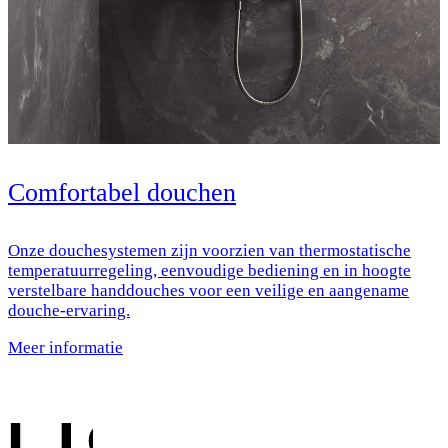
Comfortabel douchen
Onze douchesystemen zijn voorzien van thermostatische
temperatuurregeling, eenvoudige bediening en in hoogte
verstelbare handdouches voor een veilige en aangename
douche-ervaring.
Meer informatie