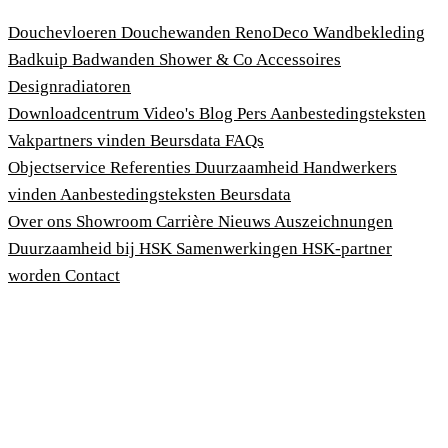
Douchevloeren
Douchewanden
RenoDeco Wandbekleding
Badkuip
Badwanden
Shower & Co
Accessoires
Designradiatoren
Downloadcentrum
Video's
Blog
Pers
Aanbestedingsteksten
Vakpartners vinden
Beursdata
FAQs
Objectservice
Referenties
Duurzaamheid
Handwerkers
vinden
Aanbestedingsteksten
Beursdata
Over ons
Showroom
Carrière
Nieuws
Auszeichnungen
Duurzaamheid bij HSK
Samenwerkingen
HSK-partner
worden
Contact
Afdruk
Algemene voorwaarden
Privacybeleid
Wet bescherming klokkenluiders
Cookies aanpassen
© 2026 HSK Duschkabinenbau KG