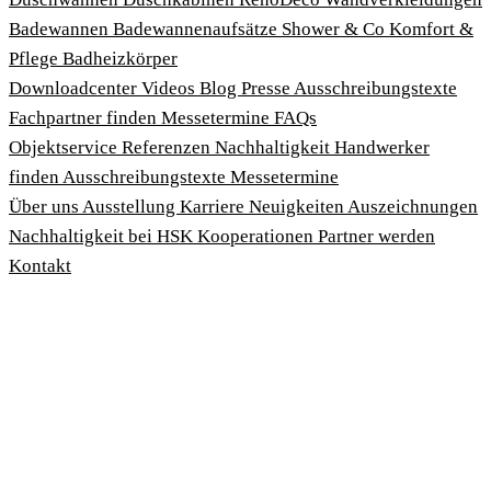
Badewannen
Badewannenaufsätze
Shower & Co
Komfort &
Pflege
Badheizkörper
Download­center
Videos
Blog
Presse
Ausschreibungstexte
Fachpartner finden
Messetermine
FAQs
Objektservice
Referenzen
Nachhaltigkeit
Handwerker
finden
Ausschreibungstexte
Messetermine
Über uns
Ausstellung
Karriere
Neuigkeiten
Auszeichnungen
Nachhaltigkeit bei HSK
Kooperationen
Partner werden
Kontakt
Impressum
AGBs
Datenschutzbedingungen
Hinweisgeberschutzgesetz
Cookies anpassen
© 2026 HSK Duschkabinenbau KG