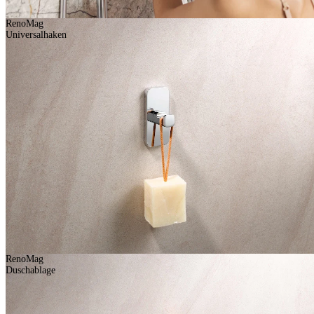
RenoMag
Universalhaken
RenoMag
Duschablage