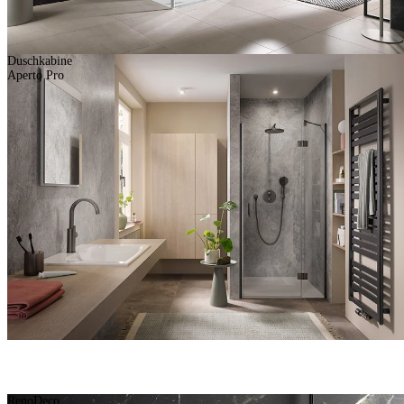
Duschkabine
Aperto Pro
RenoDeco