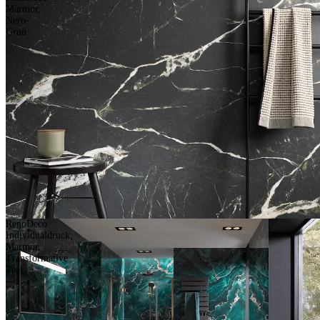
Marmor,
Nero-
Grün
RenoDeco
Individualdruck,
Marmor,
Transformative
Teal