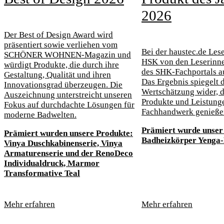
2026
Der Best of Design Award wird
präsentiert sowie verliehen vom
Bei der haustec.de Les
SCHÖNER WOHNEN-Magazin und
HSK von den Leserinn
würdigt Produkte, die durch ihre
des SHK-Fachportals a
Gestaltung, Qualität und ihren
Das Ergebnis spiegelt 
Innovationsgrad überzeugen. Die
Wertschätzung wider, d
Auszeichnung unterstreicht unseren
Produkte und Leistung
Fokus auf durchdachte Lösungen für
Fachhandwerk genieße
moderne Badwelten.
Prämiert wurde unser
Prämiert wurden unsere Produkte:
Badheizkörper Yenga-
Vinya Duschkabinenserie, Vinya
Armaturenserie und der RenoDeco
Individualdruck, Marmor
Transformative Teal
Mehr erfahren
Mehr erfahren