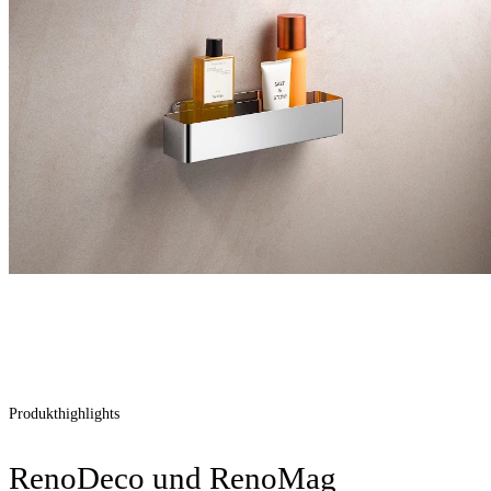
Produkthighlights
RenoDeco und RenoMag