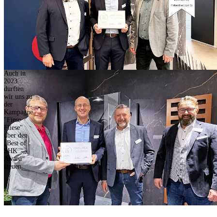
Auch in
2023
durften
wir uns zu
der
Kampagne
"Fiese
Fliese"
über den
„Best of
SHK
Award“
freuen