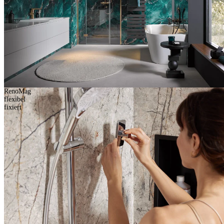
RenoMag
flexibel
fixiert