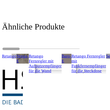
Ähnliche Produkte
Retango
Yenga-
Retango
Baro-
Retango Fernregler
S
E
Fernregler mit
E
mit
Aufputzempfänger
Funkfernempfänger
für die Wand
für die Steckdose