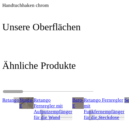
Handtuchhaken chrom
Unsere Oberflächen
Ähnliche Produkte
Retango
Yenga-
Retango
Baro-
Retango Fernregler
S
E
Fernregler mit
E
mit
Aufputzempfänger
Funkfernempfänger
für die Wand
für die Steckdose