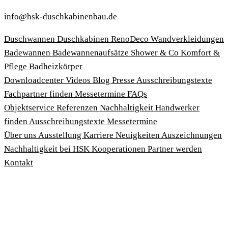
info@hsk-duschkabinenbau.de
Duschwannen
Duschkabinen
RenoDeco Wandverkleidungen
Badewannen
Badewannenaufsätze
Shower & Co
Komfort &
Pflege
Badheizkörper
Download­center
Videos
Blog
Presse
Ausschreibungstexte
Fachpartner finden
Messetermine
FAQs
Objektservice
Referenzen
Nachhaltigkeit
Handwerker
finden
Ausschreibungstexte
Messetermine
Über uns
Ausstellung
Karriere
Neuigkeiten
Auszeichnungen
Nachhaltigkeit bei HSK
Kooperationen
Partner werden
Kontakt
Impressum
AGBs
Datenschutzbedingungen
Hinweisgeberschutzgesetz