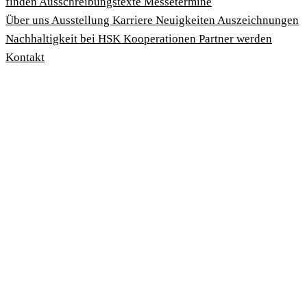
finden
Ausschreibungstexte
Messetermine
Über uns
Ausstellung
Karriere
Neuigkeiten
Auszeichnungen
Nachhaltigkeit bei HSK
Kooperationen
Partner werden
Kontakt
Impressum
AGBs
Datenschutzbedingungen
Hinweisgeberschutzgesetz
Cookies anpassen
© 2026 HSK Duschkabinenbau KG
Cookie-Hinweis
Um unsere Webseiten für Sie optimal zu gestalten und fortlau
verbessern, sowie zur Geschwindigkeitsoptimierung verwend
Cookies. Durch Bestätigen des Buttons 'Alle akzeptieren' sti
der Verwendung zu. Über den Button 'Konfigurieren' können 