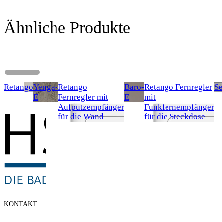
Ähnliche Produkte
Retango
Yenga-
Retango
Baro-
Retango Fernregler
S
E
Fernregler mit
E
mit
Aufputzempfänger
Funkfernempfänger
für die Wand
für die Steckdose
KONTAKT