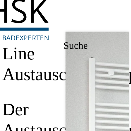
Suche
Line
Austauschheizkör
Der
Austauschheizkör