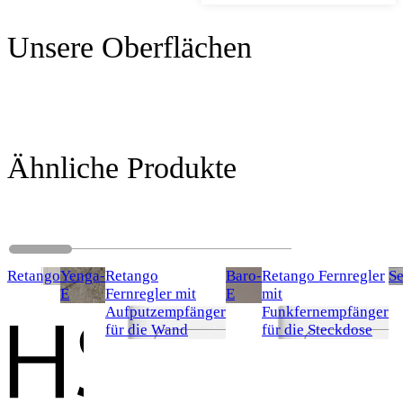
Unsere Oberflächen
Ähnliche Produkte
Retango
Yenga-
Retango
Baro-
Retango Fernregler
S
E
Fernregler mit
E
mit
Aufputzempfänger
Funkfernempfänger
für die Wand
für die Steckdose