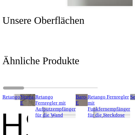
Unsere Oberflächen
Ähnliche Produkte
Retango
Yenga-
Retango
Baro-
Retango Fernregler
S
E
Fernregler mit
E
mit
Aufputzempfänger
Funkfernempfänger
für die Wand
für die Steckdose