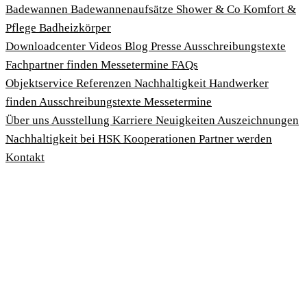
Badewannen
Badewannenaufsätze
Shower & Co
Komfort &
Pflege
Badheizkörper
Download­center
Videos
Blog
Presse
Ausschreibungstexte
Fachpartner finden
Messetermine
FAQs
Objektservice
Referenzen
Nachhaltigkeit
Handwerker
finden
Ausschreibungstexte
Messetermine
Über uns
Ausstellung
Karriere
Neuigkeiten
Auszeichnungen
Nachhaltigkeit bei HSK
Kooperationen
Partner werden
Kontakt
Impressum
AGBs
Datenschutzbedingungen
Hinweisgeberschutzgesetz
Cookies anpassen
© 2026 HSK Duschkabinenbau KG