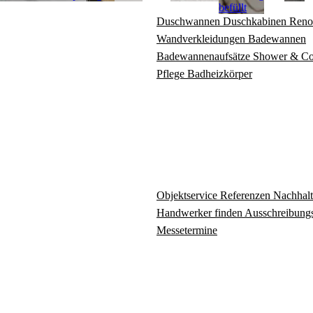
befüllt
Duschwannen
Duschkabinen
Reno
Wandverkleidungen
Badewannen
Badewannenaufsätze
Shower & C
Pflege
Badheizkörper
Objektservice
Referenzen
Nachhalt
Handwerker finden
Ausschreibungs
Messetermine