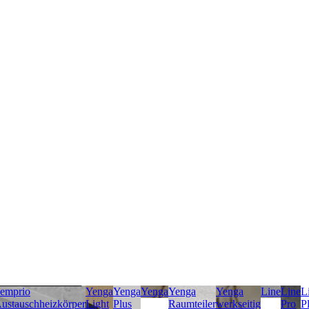
emprio
Yenga
Yenga
Yenga
Yenga
Yenga
Line
Line
L
ustauschheizkörper
Light
Plus
Raumteiler
werkseitig
Pro
P