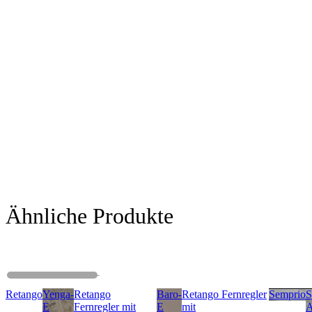
Ähnliche Produkte
Retango
Yenga-
Retango
Baro-
Retango Fernregler
Semprio
S
E
Fernregler mit
E
mit
A