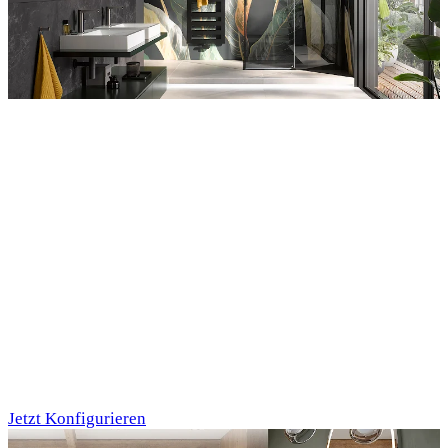
Entdecken Sie auch unsere Wandverkleidungen
RenoDeco
Individualdruck,
Tropenblätter Gold-
Grün (64)
Jetzt Konfigurieren