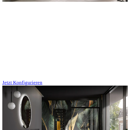
Entdecken Sie auch unsere Wandverkleidungen
RenoDeco
Marmor, Perlato-
Anthrazit
Jetzt Konfigurieren