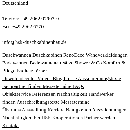
Deutschland
Telefon: +49 2962 97903-0
Fax: +49 2962 6570
info@hsk-duschkabinenbau.de
Duschwannen
Duschkabinen
RenoDeco Wandverkleidungen
Badewannen
Badewannenaufsätze
Shower & Co
Komfort &
Pflege
Badheizkörper
Download­center
Videos
Blog
Presse
Ausschreibungstexte
Fachpartner finden
Messetermine
FAQs
Objektservice
Referenzen
Nachhaltigkeit
Handwerker
finden
Ausschreibungstexte
Messetermine
Über uns
Ausstellung
Karriere
Neuigkeiten
Auszeichnungen
Nachhaltigkeit bei HSK
Kooperationen
Partner werden
Kontakt