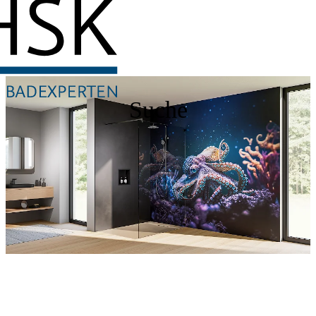
Suche
Entdecken Sie auch unsere Wandverkleidungen
RenoDeco