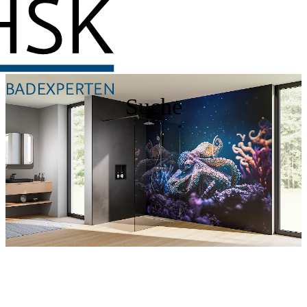
Suche
Entdecken Sie auch unsere Wandverkleidungen
RenoDeco