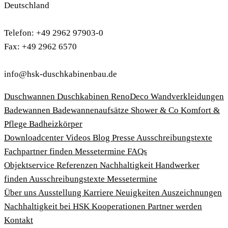
Deutschland
Telefon: +49 2962 97903-0
Fax: +49 2962 6570
info@hsk-duschkabinenbau.de
Duschwannen
Duschkabinen
RenoDeco Wandverkleidungen
Badewannen
Badewannenaufsätze
Shower & Co
Komfort &
Pflege
Badheizkörper
Download­center
Videos
Blog
Presse
Ausschreibungstexte
Fachpartner finden
Messetermine
FAQs
Objektservice
Referenzen
Nachhaltigkeit
Handwerker
finden
Ausschreibungstexte
Messetermine
Über uns
Ausstellung
Karriere
Neuigkeiten
Auszeichnungen
Nachhaltigkeit bei HSK
Kooperationen
Partner werden
Kontakt