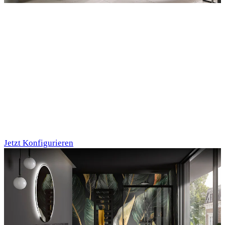
Entdecken Sie auch unsere Wandverkleidungen
RenoDeco
Marmor, Perlato-
Anthrazit
Jetzt Konfigurieren