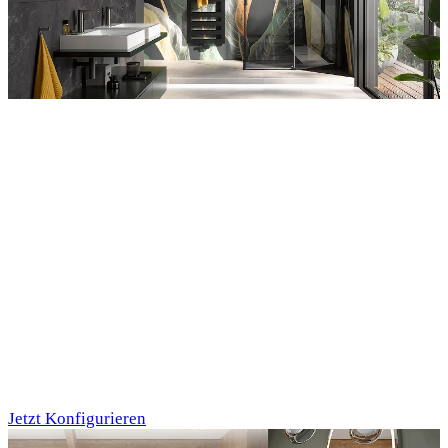
Entdecken Sie auch unsere Wandverkleidungen
RenoDeco
Individualdruck,
Tropenblätter Gold-
Grün (64)
Jetzt Konfigurieren