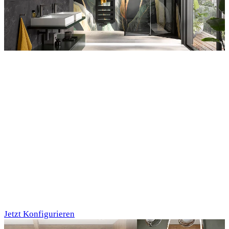
Entdecken Sie auch unsere Wandverkleidungen
RenoDeco
Individualdruck,
Tropenblätter Gold-
Grün (64)
Jetzt Konfigurieren