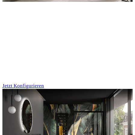
Entdecken Sie auch unsere Wandverkleidungen
RenoDeco
Marmor, Perlato-
Anthrazit
Jetzt Konfigurieren