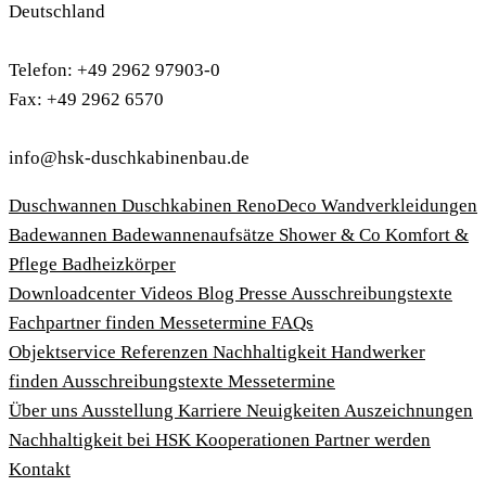
Deutschland
Telefon: +49 2962 97903-0
Fax: +49 2962 6570
info@hsk-duschkabinenbau.de
Duschwannen
Duschkabinen
RenoDeco Wandverkleidungen
Badewannen
Badewannenaufsätze
Shower & Co
Komfort &
Pflege
Badheizkörper
Download­center
Videos
Blog
Presse
Ausschreibungstexte
Fachpartner finden
Messetermine
FAQs
Objektservice
Referenzen
Nachhaltigkeit
Handwerker
finden
Ausschreibungstexte
Messetermine
Über uns
Ausstellung
Karriere
Neuigkeiten
Auszeichnungen
Nachhaltigkeit bei HSK
Kooperationen
Partner werden
Kontakt