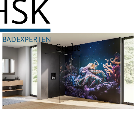
Suche
Entdecken Sie auch unsere Wandverkleidungen
RenoDeco