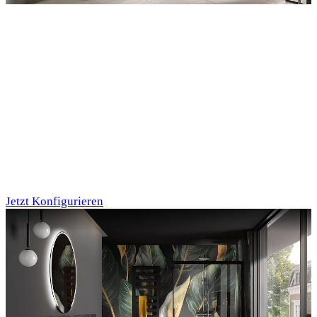
Entdecken Sie auch unsere Wandverkleidungen
RenoDeco
Marmor, Perlato-
Anthrazit
Jetzt Konfigurieren