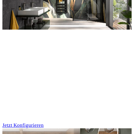
Entdecken Sie auch unsere Wandverkleidungen
RenoDeco
Individualdruck,
Tropenblätter Gold-
Grün (64)
Jetzt Konfigurieren