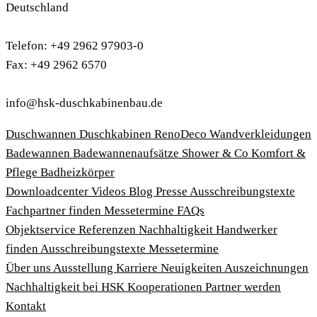
Deutschland
Telefon: +49 2962 97903-0
Fax: +49 2962 6570
info@hsk-duschkabinenbau.de
Duschwannen
Duschkabinen
RenoDeco Wandverkleidungen
Badewannen
Badewannenaufsätze
Shower & Co
Komfort &
Pflege
Badheizkörper
Download­center
Videos
Blog
Presse
Ausschreibungstexte
Fachpartner finden
Messetermine
FAQs
Objektservice
Referenzen
Nachhaltigkeit
Handwerker
finden
Ausschreibungstexte
Messetermine
Über uns
Ausstellung
Karriere
Neuigkeiten
Auszeichnungen
Nachhaltigkeit bei HSK
Kooperationen
Partner werden
Kontakt