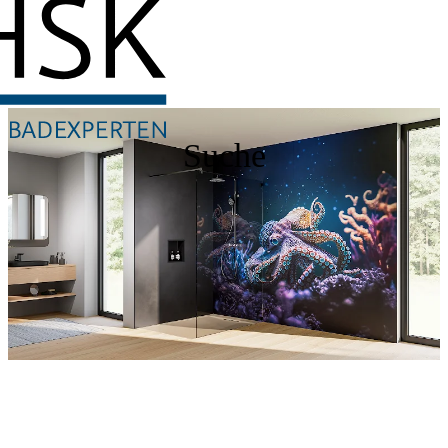
Suche
Entdecken Sie auch unsere Wandverkleidungen
RenoDeco