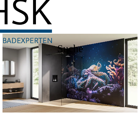
Suche
Entdecken Sie auch unsere Wandverkleidungen
RenoDeco