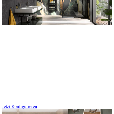
Entdecken Sie auch unsere Wandverkleidungen
RenoDeco
Individualdruck,
Tropenblätter Gold-
Grün (64)
Jetzt Konfigurieren