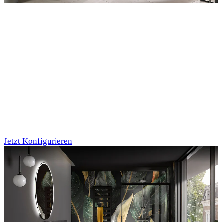
Entdecken Sie auch unsere Wandverkleidungen
RenoDeco
Marmor, Perlato-
Anthrazit
Jetzt Konfigurieren