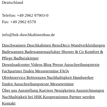
Deutschland
Telefon: +49 2962 97903-0
Fax: +49 2962 6570
info@hsk-duschkabinenbau.de
Duschwannen
Duschkabinen
RenoDeco Wandverkleidungen
Badewannen
Badewannenaufsätze
Shower & Co
Komfort &
Pflege
Badheizkörper
Download­center
Videos
Blog
Presse
Ausschreibungstexte
Fachpartner finden
Messetermine
FAQs
Objektservice
Referenzen
Nachhaltigkeit
Handwerker
finden
Ausschreibungstexte
Messetermine
Über uns
Ausstellung
Karriere
Neuigkeiten
Auszeichnungen
Nachhaltigkeit bei HSK
Kooperationen
Partner werden
Kontakt