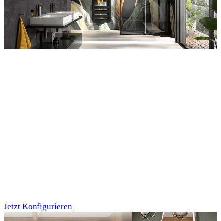
Entdecken Sie auch unsere Wandverkleidungen
RenoDeco
Individualdruck,
Tropenblätter Gold-
Grün (64)
Jetzt Konfigurieren