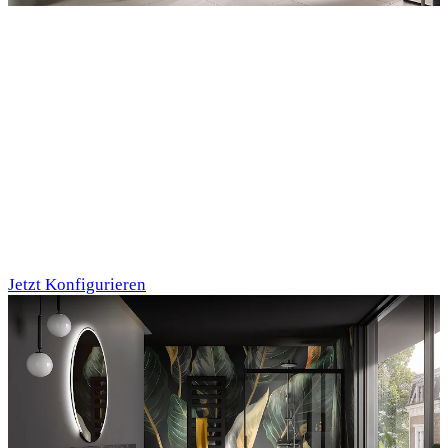
Entdecken Sie auch unsere Wandverkleidungen
RenoDeco
Marmor, Perlato-
Anthrazit
Jetzt Konfigurieren