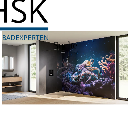
Suche
Entdecken Sie auch unsere Wandverkleidungen
RenoDeco