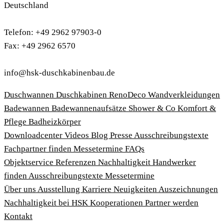
Deutschland
Telefon: +49 2962 97903-0
Fax: +49 2962 6570
info@hsk-duschkabinenbau.de
Duschwannen
Duschkabinen
RenoDeco Wandverkleidungen
Badewannen
Badewannenaufsätze
Shower & Co
Komfort &
Pflege
Badheizkörper
Download­center
Videos
Blog
Presse
Ausschreibungstexte
Fachpartner finden
Messetermine
FAQs
Objektservice
Referenzen
Nachhaltigkeit
Handwerker
finden
Ausschreibungstexte
Messetermine
Über uns
Ausstellung
Karriere
Neuigkeiten
Auszeichnungen
Nachhaltigkeit bei HSK
Kooperationen
Partner werden
Kontakt