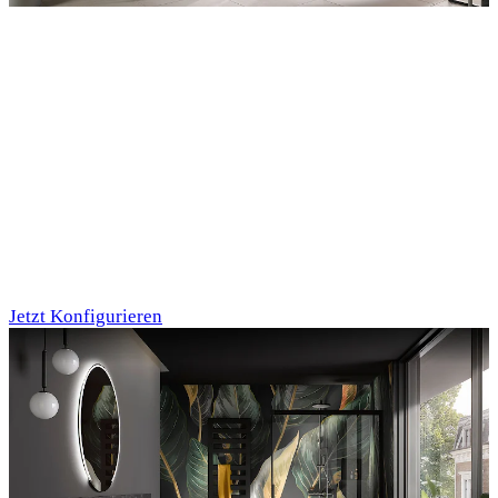
Entdecken Sie auch unsere Wandverkleidungen
RenoDeco
Marmor, Perlato-
Anthrazit
Jetzt Konfigurieren