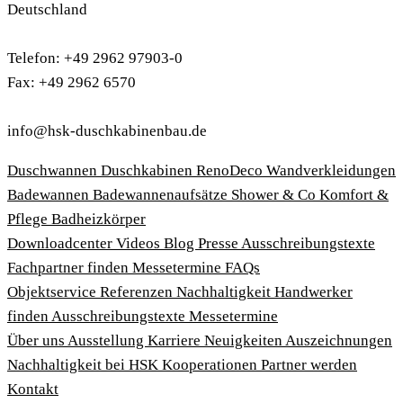
Deutschland
Telefon: +49 2962 97903-0
Fax: +49 2962 6570
info@hsk-duschkabinenbau.de
Duschwannen
Duschkabinen
RenoDeco Wandverkleidungen
Badewannen
Badewannenaufsätze
Shower & Co
Komfort &
Pflege
Badheizkörper
Download­center
Videos
Blog
Presse
Ausschreibungstexte
Fachpartner finden
Messetermine
FAQs
Objektservice
Referenzen
Nachhaltigkeit
Handwerker
finden
Ausschreibungstexte
Messetermine
Über uns
Ausstellung
Karriere
Neuigkeiten
Auszeichnungen
Nachhaltigkeit bei HSK
Kooperationen
Partner werden
Kontakt