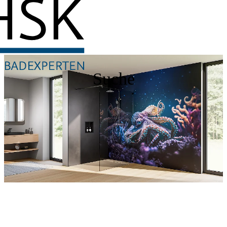
Suche
Entdecken Sie auch unsere Wandverkleidungen
RenoDeco