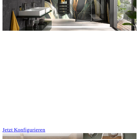
Entdecken Sie auch unsere Wandverkleidungen
RenoDeco
Individualdruck,
Tropenblätter Gold-
Grün (64)
Jetzt Konfigurieren