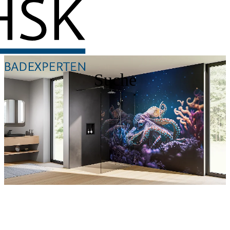
Suche
Entdecken Sie auch unsere Wandverkleidungen
RenoDeco