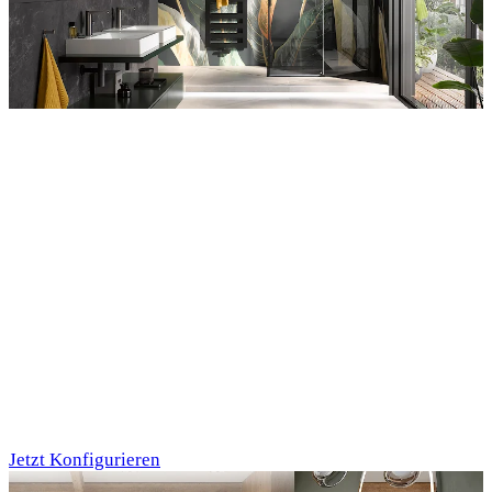
Entdecken Sie auch unsere Wandverkleidungen
RenoDeco
Individualdruck,
Tropenblätter Gold-
Grün (64)
Jetzt Konfigurieren