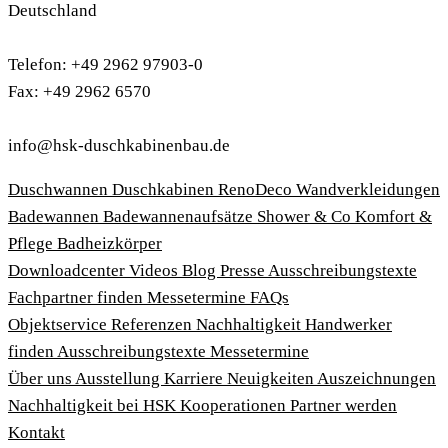
Deutschland
Telefon: +49 2962 97903-0
Fax: +49 2962 6570
info@hsk-duschkabinenbau.de
Duschwannen
Duschkabinen
RenoDeco Wandverkleidungen
Badewannen
Badewannenaufsätze
Shower & Co
Komfort &
Pflege
Badheizkörper
Download­center
Videos
Blog
Presse
Ausschreibungstexte
Fachpartner finden
Messetermine
FAQs
Objektservice
Referenzen
Nachhaltigkeit
Handwerker
finden
Ausschreibungstexte
Messetermine
Über uns
Ausstellung
Karriere
Neuigkeiten
Auszeichnungen
Nachhaltigkeit bei HSK
Kooperationen
Partner werden
Kontakt