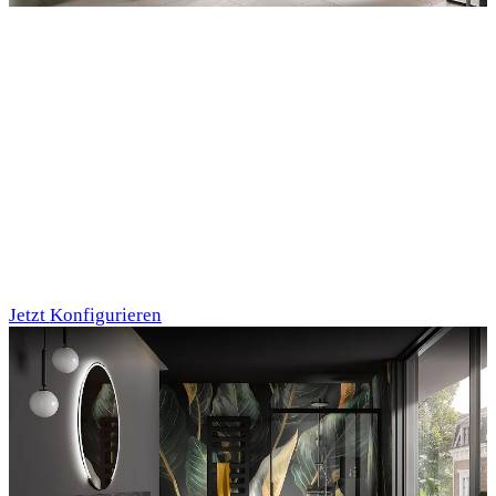
Entdecken Sie auch unsere Wandverkleidungen
RenoDeco
Marmor, Perlato-
Anthrazit
Jetzt Konfigurieren