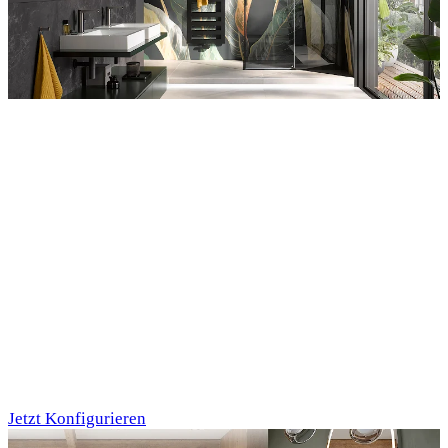
Entdecken Sie auch unsere Wandverkleidungen
RenoDeco
Individualdruck,
Tropenblätter Gold-
Grün (64)
Jetzt Konfigurieren