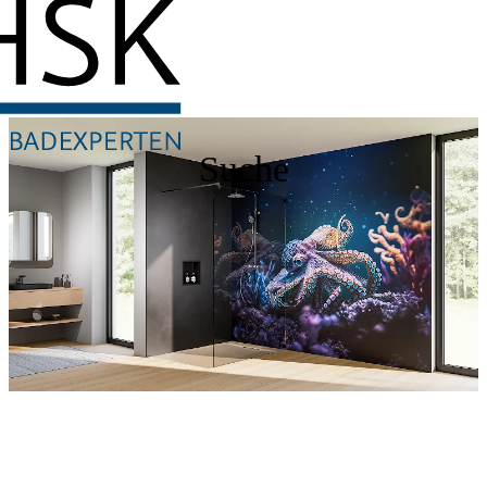
Suche
Entdecken Sie auch unsere Wandverkleidungen
RenoDeco