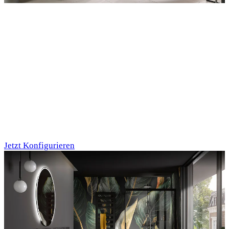
Entdecken Sie auch unsere Wandverkleidungen
RenoDeco
Marmor, Perlato-
Anthrazit
Jetzt Konfigurieren