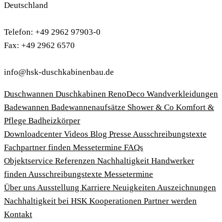
Deutschland
Telefon: +49 2962 97903-0
Fax: +49 2962 6570
info@hsk-duschkabinenbau.de
Duschwannen
Duschkabinen
RenoDeco Wandverkleidungen
Badewannen
Badewannenaufsätze
Shower & Co
Komfort &
Pflege
Badheizkörper
Download­center
Videos
Blog
Presse
Ausschreibungstexte
Fachpartner finden
Messetermine
FAQs
Objektservice
Referenzen
Nachhaltigkeit
Handwerker
finden
Ausschreibungstexte
Messetermine
Über uns
Ausstellung
Karriere
Neuigkeiten
Auszeichnungen
Nachhaltigkeit bei HSK
Kooperationen
Partner werden
Kontakt