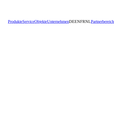
Produkte
Service
Objekte
Unternehmen
DE
EN
FR
NL
Partnerbereich