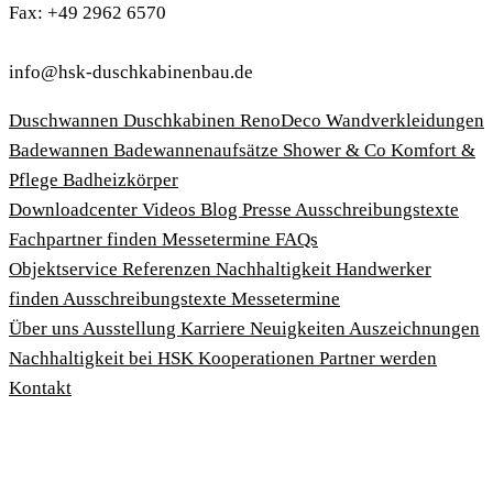
Fax: +49 2962 6570
info@hsk-duschkabinenbau.de
Duschwannen
Duschkabinen
RenoDeco Wandverkleidungen
Badewannen
Badewannenaufsätze
Shower & Co
Komfort &
Pflege
Badheizkörper
Download­center
Videos
Blog
Presse
Ausschreibungstexte
Fachpartner finden
Messetermine
FAQs
Objektservice
Referenzen
Nachhaltigkeit
Handwerker
finden
Ausschreibungstexte
Messetermine
Über uns
Ausstellung
Karriere
Neuigkeiten
Auszeichnungen
Nachhaltigkeit bei HSK
Kooperationen
Partner werden
Kontakt
Impressum
AGBs
Datenschutzbedingungen