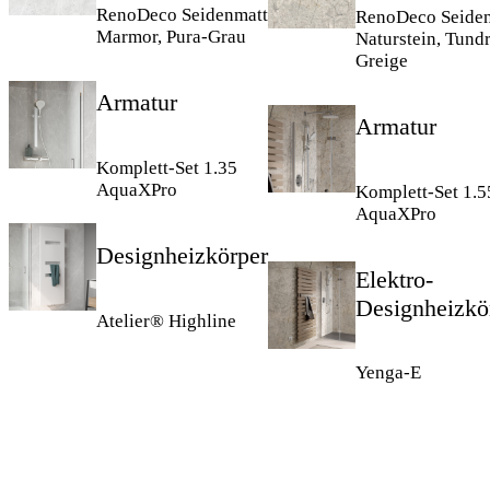
RenoDeco Seidenmatt
RenoDeco Seide
Marmor, Pura-Grau
Naturstein, Tund
Greige
Armatur
Armatur
Komplett-Set 1.35
AquaXPro
Komplett-Set 1.5
AquaXPro
Designheizkörper
Elektro-
Designheizkö
Atelier® Highline
Yenga-E