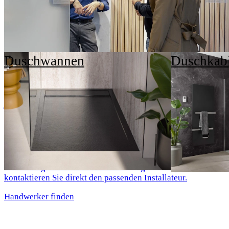
Duschwannen
Duschkab
Sie sind privater Bauherr und möchten
jetzt Ihren
Wunsch-Duschplatz verwirklichen?
Mit einem HSK All-inclusive-Paket machen Sie Ihr Bad im
Handumdrehen zur Komfortzone – schnell, sauber und
zuverlässig. Wählen Sie Ihren Lieblings-Duschplatz und
kontaktieren Sie direkt den passenden Installateur.
Handwerker finden