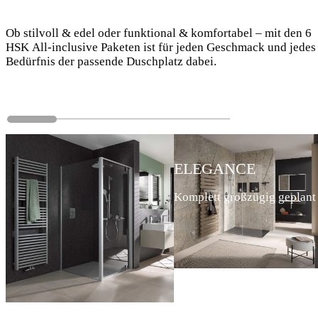
Ob stilvoll & edel oder funktional & komfortabel – mit den 6
HSK All-inclusive Paketen ist für jeden Geschmack und jedes
Bedürfnis der passende Duschplatz dabei.
CLASSIC
SMART
ELEGANCE
Komplett
Komplett
Komplett großzügig geplant
klar und
gedacht
funktional
für
kleine
Räume