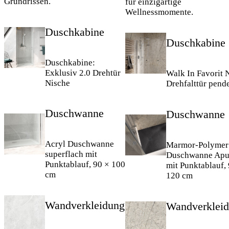
Grundrissen.
für einzigartige
Wellnessmomente.
Duschkabine
Duschkabine
Duschkabine:
Exklusiv 2.0 Drehtür
Walk In Favorit 
Nische
Drehfalttür pend
Duschwanne
Duschwanne
Acryl Duschwanne
Marmor-Polymer
superflach mit
Duschwanne Apu
Punktablauf, 90 × 100
mit Punktablauf,
cm
120 cm
Wandverkleidung
Wandverklei