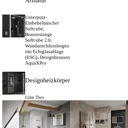
Armatur
Unterputz-
Einhebelmischer
Softcube,
Brausestange
Softcube 2.0,
Wandanschlussbogen
mit Echtglasablage
(ESG), Designbrausen
AquaXPro
Designheizkörper
Line Two