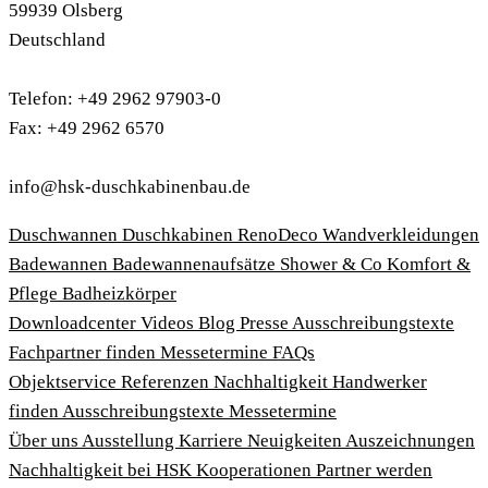
59939 Olsberg
Deutschland
Telefon: +49 2962 97903-0
Fax: +49 2962 6570
info@hsk-duschkabinenbau.de
Duschwannen
Duschkabinen
RenoDeco Wandverkleidungen
Badewannen
Badewannenaufsätze
Shower & Co
Komfort &
Pflege
Badheizkörper
Download­center
Videos
Blog
Presse
Ausschreibungstexte
Fachpartner finden
Messetermine
FAQs
Objektservice
Referenzen
Nachhaltigkeit
Handwerker
finden
Ausschreibungstexte
Messetermine
Über uns
Ausstellung
Karriere
Neuigkeiten
Auszeichnungen
Nachhaltigkeit bei HSK
Kooperationen
Partner werden