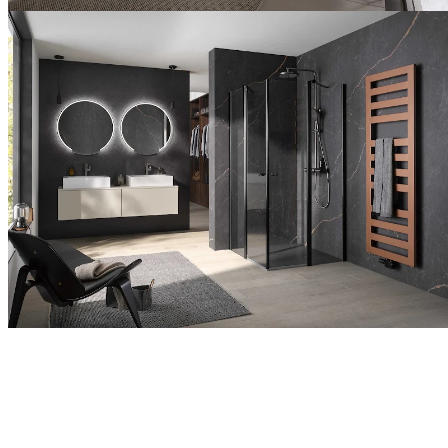
HSK
macht
den
Duschplatz
KOMPLETT!
HSK