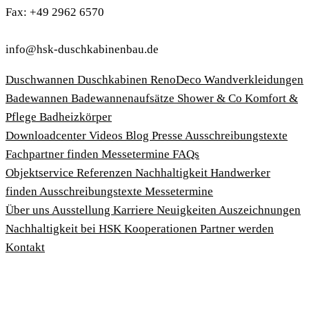
Fax: +49 2962 6570
info@hsk-duschkabinenbau.de
Duschwannen
Duschkabinen
RenoDeco Wandverkleidungen
Badewannen
Badewannenaufsätze
Shower & Co
Komfort &
Pflege
Badheizkörper
Download­center
Videos
Blog
Presse
Ausschreibungstexte
Fachpartner finden
Messetermine
FAQs
Objektservice
Referenzen
Nachhaltigkeit
Handwerker
finden
Ausschreibungstexte
Messetermine
Über uns
Ausstellung
Karriere
Neuigkeiten
Auszeichnungen
Nachhaltigkeit bei HSK
Kooperationen
Partner werden
Kontakt
Impressum
AGBs
Datenschutzbedingungen