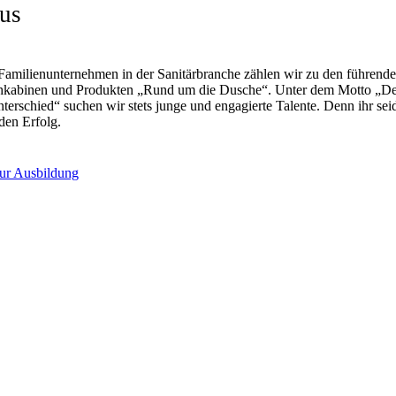
aus
 Familienunternehmen in der Sanitärbranche zählen wir zu den führend
chkabinen und Produkten „Rund um die Dusche“. Unter dem Motto „D
rschied“ suchen wir stets junge und engagierte Talente. Denn ihr sei
nden Erfolg.
ur Ausbildung