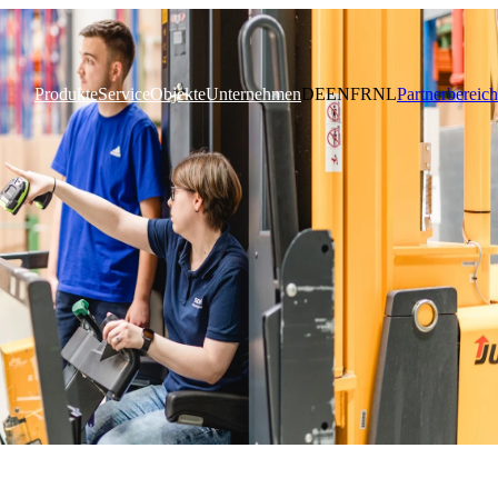
Produkte
Service
Objekte
Unternehmen
DE
EN
FR
NL
Partnerbereich