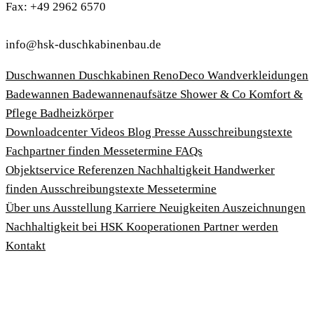
Fax: +49 2962 6570
info@hsk-duschkabinenbau.de
Duschwannen
Duschkabinen
RenoDeco Wandverkleidungen
Badewannen
Badewannenaufsätze
Shower & Co
Komfort &
Pflege
Badheizkörper
Download­center
Videos
Blog
Presse
Ausschreibungstexte
Fachpartner finden
Messetermine
FAQs
Objektservice
Referenzen
Nachhaltigkeit
Handwerker
finden
Ausschreibungstexte
Messetermine
Über uns
Ausstellung
Karriere
Neuigkeiten
Auszeichnungen
Nachhaltigkeit bei HSK
Kooperationen
Partner werden
Kontakt
Impressum
AGBs
Datenschutzbedingungen