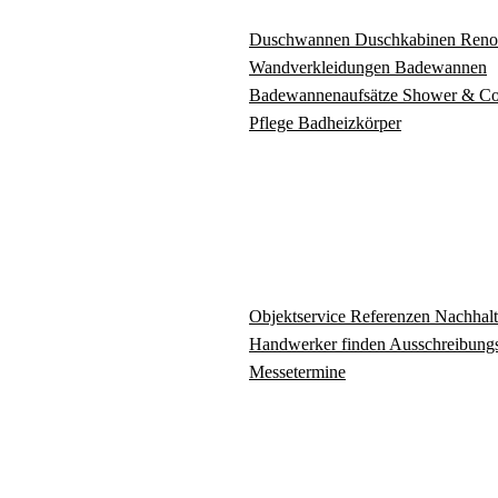
Duschwannen
Duschkabinen
Reno
Wandverkleidungen
Badewannen
Badewannenaufsätze
Shower & C
Pflege
Badheizkörper
Objektservice
Referenzen
Nachhalt
Handwerker finden
Ausschreibungs
Messetermine