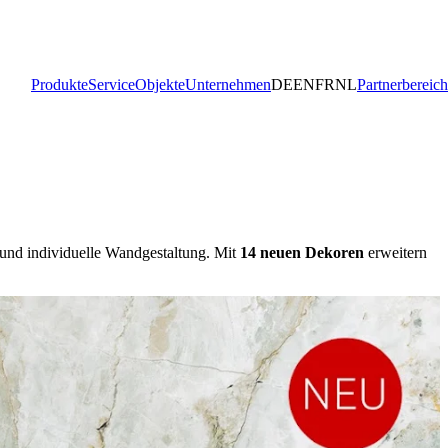
Produkte
Service
Objekte
Unternehmen
DE
EN
FR
NL
Partnerbereich
e und individuelle Wandgestaltung. Mit
14 neuen Dekoren
erweitern