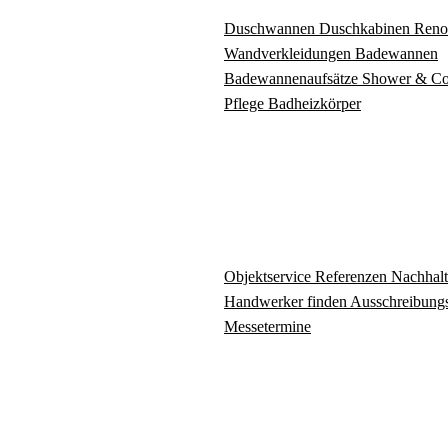
Duschwannen
Duschkabinen
Reno
Wandverkleidungen
Badewannen
Badewannenaufsätze
Shower & C
Pflege
Badheizkörper
Objektservice
Referenzen
Nachhalt
Handwerker finden
Ausschreibungs
Messetermine