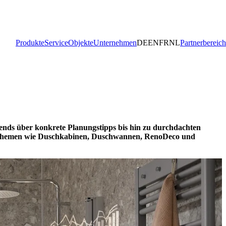
Produkte
Service
Objekte
Unternehmen
DE
EN
FR
NL
Partnerbereich
rends über konkrete Planungstipps bis hin zu durchdachten
zu Themen wie Duschkabinen, Duschwannen, RenoDeco und