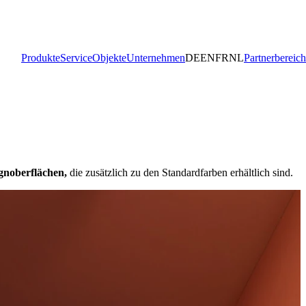
Produkte
Service
Objekte
Unternehmen
DE
EN
FR
NL
Partnerbereich
gnoberflächen,
die zusätzlich zu den Standardfarben erhältlich sind.