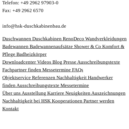
Telefon: +49 2962 97903-0
Fax: +49 2962 6570
info@hsk-duschkabinenbau.de
Duschwannen
Duschkabinen
RenoDeco Wandverkleidungen
Badewannen
Badewannenaufsätze
Shower & Co
Komfort &
Pflege
Badheizkörper
Download­center
Videos
Blog
Presse
Ausschreibungstexte
Fachpartner finden
Messetermine
FAQs
Objektservice
Referenzen
Nachhaltigkeit
Handwerker
finden
Ausschreibungstexte
Messetermine
Über uns
Ausstellung
Karriere
Neuigkeiten
Auszeichnungen
Nachhaltigkeit bei HSK
Kooperationen
Partner werden
Kontakt
Impressum
AGBs