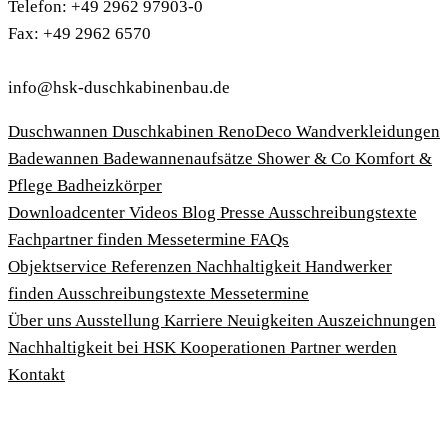
Telefon: +49 2962 97903-0
Fax: +49 2962 6570
info@hsk-duschkabinenbau.de
Duschwannen
Duschkabinen
RenoDeco Wandverkleidungen
Badewannen
Badewannenaufsätze
Shower & Co
Komfort &
Pflege
Badheizkörper
Download­center
Videos
Blog
Presse
Ausschreibungstexte
Fachpartner finden
Messetermine
FAQs
Objektservice
Referenzen
Nachhaltigkeit
Handwerker
finden
Ausschreibungstexte
Messetermine
Über uns
Ausstellung
Karriere
Neuigkeiten
Auszeichnungen
Nachhaltigkeit bei HSK
Kooperationen
Partner werden
Kontakt
Impressum
AGBs