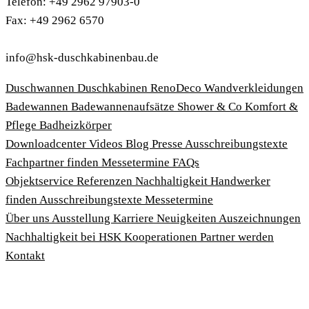
Telefon: +49 2962 97903-0
Fax: +49 2962 6570
info@hsk-duschkabinenbau.de
Duschwannen
Duschkabinen
RenoDeco Wandverkleidungen
Badewannen
Badewannenaufsätze
Shower & Co
Komfort &
Pflege
Badheizkörper
Download­center
Videos
Blog
Presse
Ausschreibungstexte
Fachpartner finden
Messetermine
FAQs
Objektservice
Referenzen
Nachhaltigkeit
Handwerker
finden
Ausschreibungstexte
Messetermine
Über uns
Ausstellung
Karriere
Neuigkeiten
Auszeichnungen
Nachhaltigkeit bei HSK
Kooperationen
Partner werden
Kontakt
Impressum
AGBs