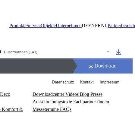
Produkte
Service
Objekte
Unternehmen
DE
EN
FR
NL
Partnerbereich
Deco
Download­center
Videos
Blog
Presse
Ausschreibungstexte
Fachpartner finden
o
Komfort &
Messetermine
FAQs