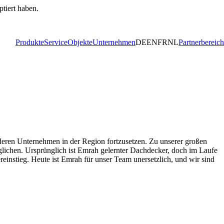
ptiert haben.
Produkte
Service
Objekte
Unternehmen
DE
EN
FR
NL
Partnerbereich
nderen Unternehmen in der Region fortzusetzen. Zu unserer großen
lichen. Ursprünglich ist Emrah gelernter Dachdecker, doch im Laufe
reinstieg. Heute ist Emrah für unser Team unersetzlich, und wir sind