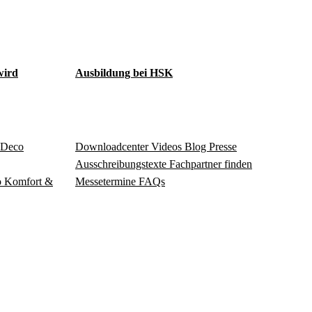
ird
Ausbildung bei HSK
Deco
Download­center
Videos
Blog
Presse
Ausschreibungstexte
Fachpartner finden
o
Komfort &
Messetermine
FAQs