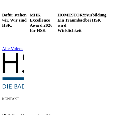
Dafür stehen
MHK
HOMESTORY:
Ausbildung
wir. Wir sind
Excellence
Ein Traumbad
bei HSK
HSK.
Award 2026
wird
für HSK
Wirklichkeit
Alle Videos
KONTAKT