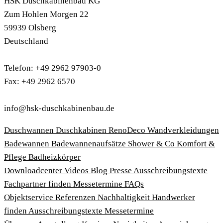
HSK Duschkabinenbau KG
Zum Hohlen Morgen 22
59939 Olsberg
Deutschland
Telefon: +49 2962 97903-0
Fax: +49 2962 6570
info@hsk-duschkabinenbau.de
Duschwannen
Duschkabinen
RenoDeco Wandverkleidungen
Badewannen
Badewannenaufsätze
Shower & Co
Komfort &
Pflege
Badheizkörper
Download­center
Videos
Blog
Presse
Ausschreibungstexte
Fachpartner finden
Messetermine
FAQs
Objektservice
Referenzen
Nachhaltigkeit
Handwerker
finden
Ausschreibungstexte
Messetermine