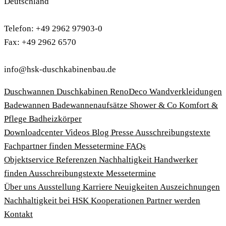
Deutschland
Telefon: +49 2962 97903-0
Fax: +49 2962 6570
info@hsk-duschkabinenbau.de
Duschwannen
Duschkabinen
RenoDeco Wandverkleidungen
Badewannen
Badewannenaufsätze
Shower & Co
Komfort &
Pflege
Badheizkörper
Download­center
Videos
Blog
Presse
Ausschreibungstexte
Fachpartner finden
Messetermine
FAQs
Objektservice
Referenzen
Nachhaltigkeit
Handwerker
finden
Ausschreibungstexte
Messetermine
Über uns
Ausstellung
Karriere
Neuigkeiten
Auszeichnungen
Nachhaltigkeit bei HSK
Kooperationen
Partner werden
Kontakt