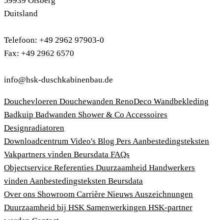
59939 Olsberg
Duitsland
Telefoon: +49 2962 97903-0
Fax: +49 2962 6570
info@hsk-duschkabinenbau.de
Douchevloeren
Douchewanden
RenoDeco Wandbekleding
Badkuip
Badwanden
Shower & Co
Accessoires
Designradiatoren
Downloadcentrum
Video's
Blog
Pers
Aanbestedingsteksten
Vakpartners vinden
Beursdata
FAQs
Objectservice
Referenties
Duurzaamheid
Handwerkers
vinden
Aanbestedingsteksten
Beursdata
Over ons
Showroom
Carrière
Nieuws
Auszeichnungen
Duurzaamheid bij HSK
Samenwerkingen
HSK-partner