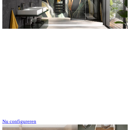
Entdecken Sie auch unsere Wandverkleidungen
RenoDeco
Individualdruck,
Tropenblätter Gold-
Grün (64)
Nu configureren