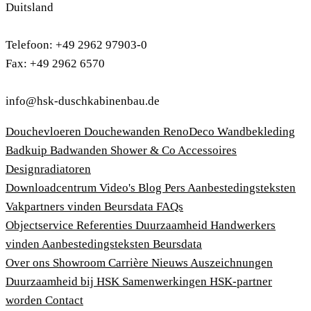
Duitsland
Telefoon: +49 2962 97903-0
Fax: +49 2962 6570
info@hsk-duschkabinenbau.de
Douchevloeren
Douchewanden
RenoDeco Wandbekleding
Badkuip
Badwanden
Shower & Co
Accessoires
Designradiatoren
Downloadcentrum
Video's
Blog
Pers
Aanbestedingsteksten
Vakpartners vinden
Beursdata
FAQs
Objectservice
Referenties
Duurzaamheid
Handwerkers
vinden
Aanbestedingsteksten
Beursdata
Over ons
Showroom
Carrière
Nieuws
Auszeichnungen
Duurzaamheid bij HSK
Samenwerkingen
HSK-partner
worden
Contact