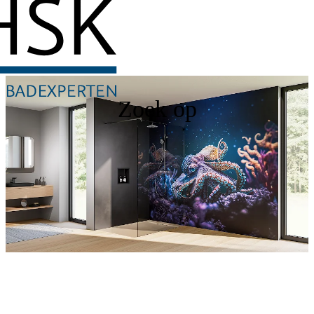
Zoek op
RenoDeco
Ontdek nu onze douchewanden