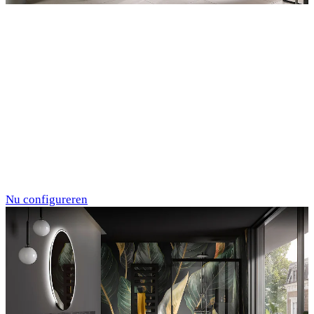
Entdecken Sie auch unsere Wandverkleidungen
RenoDeco
Marmor, Perlato-
Anthrazit
Nu configureren