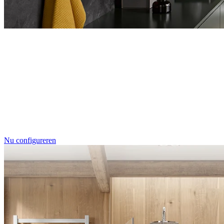
Entdecken Sie auch unsere Wandverkleidungen
RenoDeco
Individualdruck, Tropenblätter G
Nu configureren