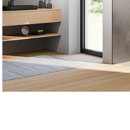
RenoDeco
Ontdek nu onze douchewanden