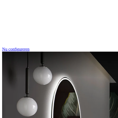
RenoDeco
Marmor, Perlato-Anthrazit
Nu configureren