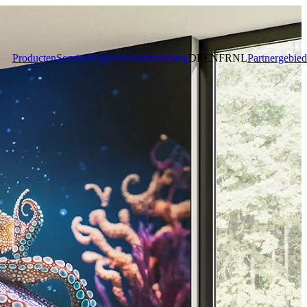
Producten
Service
Projecten
Onderneming
DE
EN
FR
NL
Partnergebied